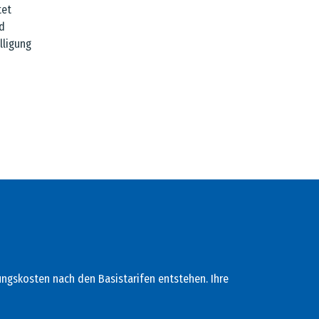
tet
d
lligung
lungskosten nach den Basistarifen entstehen. Ihre