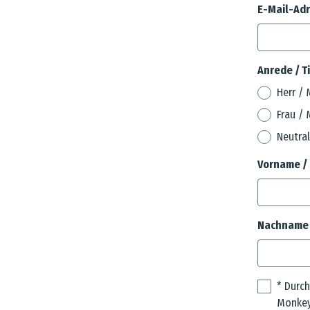
E-Mail-Adr
Anrede / T
Herr / 
Frau / 
Neutral
Vorname /
Nachname 
Consent
* Durch
*
Monkey